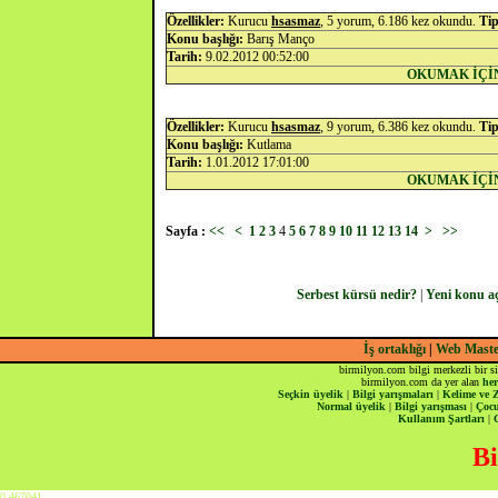
Özellikler:
Kurucu
hsasmaz
, 5 yorum, 6.186 kez okundu.
Tip
Konu başlığı:
Barış Manço
Tarih:
9.02.2012 00:52:00
OKUMAK İÇİ
Özellikler:
Kurucu
hsasmaz
, 9 yorum, 6.386 kez okundu.
Tip
Konu başlığı:
Kutlama
Tarih:
1.01.2012 17:01:00
OKUMAK İÇİ
Sayfa :
<<
<
1
2
3
4
5
6
7
8
9
10
11
12
13
14
>
>>
Serbest kürsü nedir?
|
Yeni konu a
İş ortaklığı
|
Web Mast
birmilyon.com bilgi merkezli bir si
birmilyon.com da yer alan
her
Seçkin üyelik
|
Bilgi yarışmaları
|
Kelime ve 
Normal üyelik
|
Bilgi yarışması
|
Çocu
Kullanım Şartları
|
Bi
0,467041