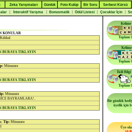
ı
Zeka Yarışmaları
Günlük
Foto Kulüp
Bir Soru
Serbest Kürsü
|
|
|
|
|
malar
İnteraktif Yarışma
Bonusmatik
Ödül Listesi
Çocuklar İçin
So
Kelime
N KONULAR
Toplam
Kılükal
Kelime
N BURAYA TIKLAYIN
Toplam
p:
Münazara
İkili Bilg
N BURAYA TIKLAYIN
Toplam
ip:
Münazara
NİCE BAYRAMLARA!..
Bir günlük hediy
üyelik için 
N BURAYA TIKLAYIN
du.
Tip:
Münazara
I
Üye ola
10 