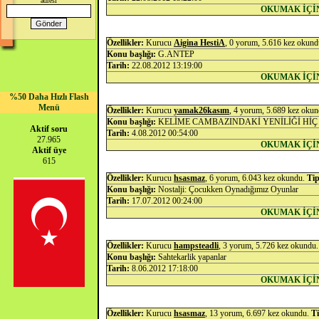
adresi
OKUMAK İÇİ
Özellikler:
Kurucu
Aigina HestiA
, 0 yorum, 5.616 kez okun
Konu başlığı:
G.ANTEP
Tarih:
22.08.2012 13:19:00
OKUMAK İÇİ
%50 Daha Hızlı Flash
Menü
Özellikler:
Kurucu
yamak26kasım
, 4 yorum, 5.689 kez oku
Konu başlığı:
KELİME CAMBAZINDAKİ YENİLİĞİ HİÇ
Aktif soru
Tarih:
4.08.2012 00:54:00
27.965
OKUMAK İÇİ
Aktif üye
615
Özellikler:
Kurucu
hsasmaz
, 6 yorum, 6.043 kez okundu.
Tip
Konu başlığı:
Nostalji: Çocukken Oynadığımız Oyunlar
Tarih:
17.07.2012 00:24:00
OKUMAK İÇİ
Özellikler:
Kurucu
hampsteadli
, 3 yorum, 5.726 kez okundu
Konu başlığı:
Sahtekarlik yapanlar
Tarih:
8.06.2012 17:18:00
OKUMAK İÇİ
Özellikler:
Kurucu
hsasmaz
, 13 yorum, 6.697 kez okundu.
Ti