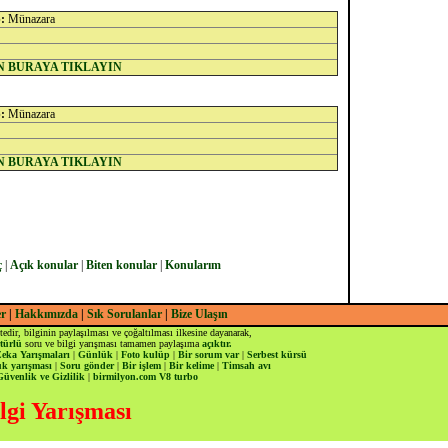
:
Münazara
N BURAYA TIKLAYIN
:
Münazara
N BURAYA TIKLAYIN
ç
|
Açık konular
|
Biten konular
|
Konularım
er
|
Hakkımızda
|
Sık Sorulanlar
|
Bize Ulaşın
tedir, bilginin paylaşılması ve çoğaltılması ilkesine dayanarak,
türlü
soru ve bilgi yarışması tamamen paylaşıma
açıktır.
Zeka Yarışmaları
|
Günlük
|
Foto kulüp
|
Bir sorum var
|
Serbest kürsü
k yarışması
|
Soru gönder
|
Bir işlem
|
Bir kelime
|
Timsah avı
Güvenlik ve Gizlilik
|
birmilyon.com V8 turbo
lgi Yarışması