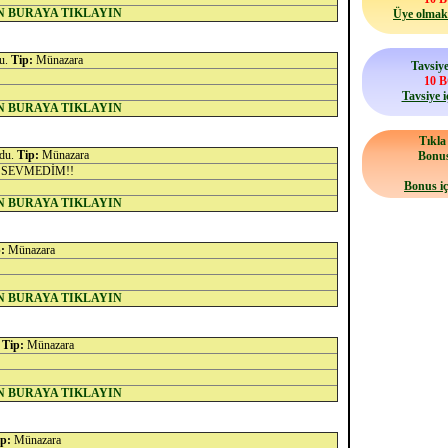
N BURAYA TIKLAYIN
Üye olmak 
du.
Tip:
Münazara
Tavsiye
10 
Tavsiye i
N BURAYA TIKLAYIN
Tıkl
ndu.
Tip:
Münazara
Bonu
 SEVMEDİM!!
Bonus iç
N BURAYA TIKLAYIN
:
Münazara
N BURAYA TIKLAYIN
.
Tip:
Münazara
N BURAYA TIKLAYIN
p:
Münazara