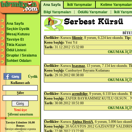
Ana Sayfa
İkili Yarışmalar
Kelime Yarışmalar
|
|
Bilgi Yarışmaları
Ödüllü Yarışmalar
İkili Yarış
Ana Sayfa
Seçkin Üyelik
BİTE
Mesaj Kutusu
Özellikler:
Kurucu
filizmir
, 8 yorum, 6.224 kez okundu.
Tip:
Tavsiye Et
Konu başlığı:
Yeni Yıl
Tıkla Kazan
Tarih:
31.12.2012 15:32:00
Ödül Listesi
OKUMAK İÇİ
Gruplar / Sıralama
Sohbet Odaları
Özellikler:
Kurucu
hsasmaz
, 13 yorum, 7.154 kez okundu.
Ti
Konu başlığı:
Cumhuriyet Bayramı Kutlaması
Tarih:
29.10.2012 00:38:00
Üyelik
OKUMAK İÇİ
Kullanıcı adı
Şifre
Özellikler:
Kurucu
acemibilge
, 9 yorum, 6.110 kez okundu.
T
Konu başlığı:
ZAFER BAYRAMIMIZ KUTLU OLSUN... 
Tarih:
30.08.2012 10:51:00
OKUMAK İÇİ
Yeni üye
Şifremi unuttum
Özellikler:
Kurucu
Aigina HestiA
, 6 yorum, 5.896 kez okun
Tavsiye Edenlere 10,00
Bonus
Konu başlığı:
20 AĞUSTOS 2012 GAZİANTEP SALDIRIS
Tavsiye edeceğiniz e-posta
Tarih:
22.08.2012 13:22:00