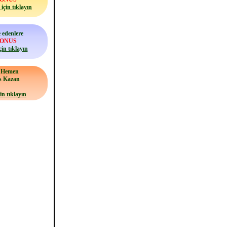
için tıklayın
 edenlere
BONUS
çin tıklayın
a Hemen
s Kazan
in tıklayın