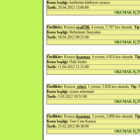
Konu başlığı:
harflerimi kilitleyen oyuncu
Tarih:
26.04.2012 13:06:00
OKUMAK İÇİ
Özellikler:
Kurucu
oya0706
, 4 yorum, 5.707 kez okundu.
Tip
Konu başlığı:
Birbirimizi Tanıyalım
Tarih:
18.04.2012 09:51:00
OKUMAK İÇİ
Özellikler:
Kurucu
hsasmaz
, 4 yorum, 6.014 kez okundu.
Tip
Konu başlığı:
Özlü Sözler
Tarih:
11.04.2012 11:31:00
OKUMAK İÇİ
Özellikler:
Kurucu
erinci
, 1 yorum, 5.828 kez okundu.
Tip:
M
Konu başlığı:
oyunu terketmek
Tarih:
3.03.2012 19:51:00
OKUMAK İÇİ
Özellikler:
Kurucu
hsasmaz
, 3 yorum, 5.896 kez okundu.
Tip
Konu başlığı:
Veee Cem Karaca
Tarih:
25.02.2012 00:38:00
OKUMAK İÇİ