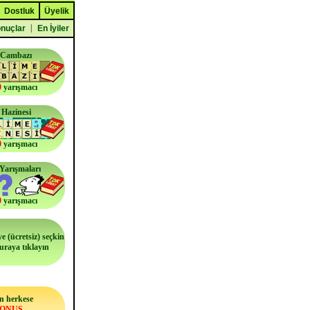
Dostluk
Üyelik
|
nuçlar
En İyiler
 Cambazı
0
yarışmacı
 Hazinesi
0
yarışmacı
i Yarışmaları
0
yarışmacı
e (ücretsiz) seçkin
buraya tıklayın
n herkese
BONUS