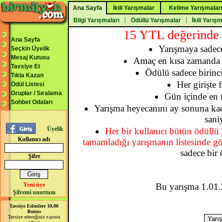
Ana Sayfa
İkili Yarışmalar
Kelime Yarışmalar
|
|
Bilgi Yarışmaları
Ödüllü Yarışmalar
İkili Yarış
15 YTL değerinde ü
Ana Sayfa
Yarışmaya sadece 
Seçkin Üyelik
Mesaj Kutusu
Amaç en kısa zamanda b
Tavsiye Et
Ödülü sadece birinci
Tıkla Kazan
Her girişte 
Ödül Listesi
Gruplar / Sıralama
Gün içinde en fa
Sohbet Odaları
Yarışma heyecanını ay sonuna kada
sani
Üyelik
Her bir kullanıcı bütün ödüllü 
Kullanıcı adı
tamamladığı yarışmanın listesinde gö
sadece bir 
Şifre
Yeni üye
Bu yarışma 1.01.2
Şifremi unuttum
Tavsiye Edenlere 10,00
Bonus
Tavsiye edeceğiniz e-posta