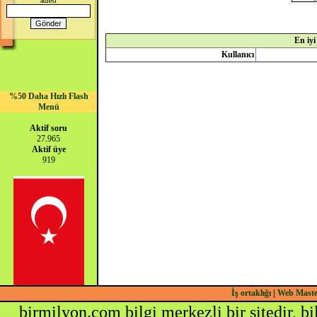
adresi
En iyi
Kullanıcı
%50 Daha Hızlı Flash
Menü
Aktif soru
27.965
Aktif üye
919
İş ortaklığı
|
Web Mast
birmilyon.com bilgi merkezli bir sitedir, b