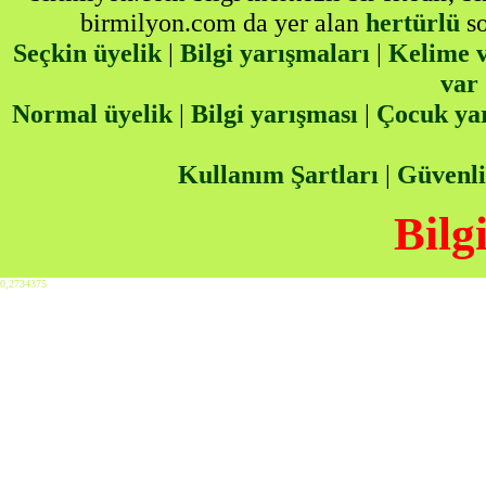
birmilyon.com da yer alan
hertürlü
so
Seçkin üyelik
|
Bilgi yarışmaları
|
Kelime v
var
Normal üyelik
|
Bilgi yarışması
|
Çocuk ya
Kullanım Şartları
|
Güvenli
Bilg
0,2734375