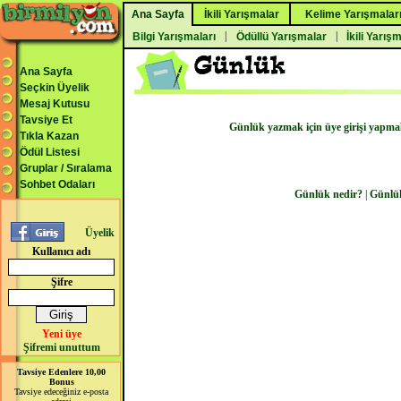
Ana Sayfa
İkili Yarışmalar
Kelime Yarışmalar
|
|
Bilgi Yarışmaları
Ödüllü Yarışmalar
İkili Yarış
Ana Sayfa
Seçkin Üyelik
Mesaj Kutusu
Tavsiye Et
Günlük yazmak için üye girişi yapmalı
Tıkla Kazan
Ödül Listesi
Gruplar / Sıralama
Sohbet Odaları
Günlük nedir?
|
Günlü
Üyelik
Kullanıcı adı
Şifre
Yeni üye
Şifremi unuttum
Tavsiye Edenlere 10,00
Bonus
Tavsiye edeceğiniz e-posta