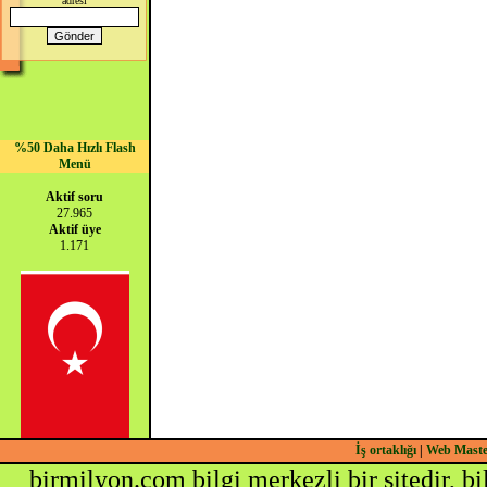
adresi
%50 Daha Hızlı Flash
Menü
Aktif soru
27.965
Aktif üye
1.171
İş ortaklığı
|
Web Mast
birmilyon.com bilgi merkezli bir sitedir, b