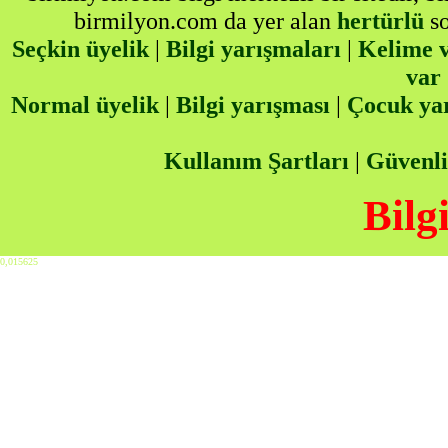
birmilyon.com da yer alan
hertürlü
so
Seçkin üyelik
|
Bilgi yarışmaları
|
Kelime v
var
Normal üyelik
|
Bilgi yarışması
|
Çocuk ya
Kullanım Şartları
|
Güvenli
Bilg
0,015625