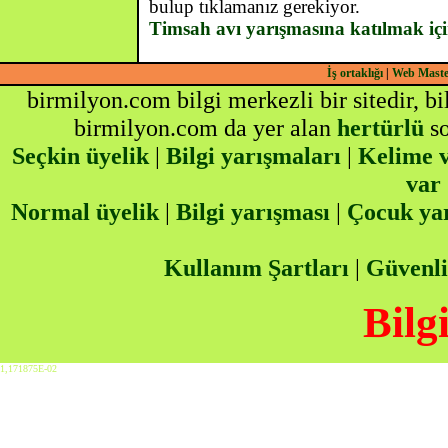
bulup tıklamanız gerekiyor.
Timsah avı yarışmasına katılmak içi
İş ortaklığı
|
Web Mast
birmilyon.com bilgi merkezli bir sitedir, b
birmilyon.com da yer alan
hertürlü
so
Seçkin üyelik
|
Bilgi yarışmaları
|
Kelime v
var
Normal üyelik
|
Bilgi yarışması
|
Çocuk ya
Kullanım Şartları
|
Güvenli
Bilg
1,171875E-02