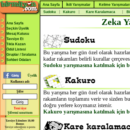
Ana Sayfa
İkili Yarışmalar
Kelime Yarışmalar
|
|
|
Sudoku
Kakuro
Kare Karalamaca
Bi
Zeka Y
Ana Sayfa
Seçkin Üyelik
Mesaj Kutusu
Tavsiye Et
Tıkla Kazan
Ödül Listesi
Bu yarışma her gün özel olarak hazırl
Gruplar / Sıralama
kadar rakamları belirli kurallar çerçeves
Sohbet Odaları
Sudoku yarışmasına katılmak için b
Üyelik
Kullanıcı adı
Şifre
Bu yarışma her gün özel olarak hazırlanı
rakamların toplamını verir ve sizden bu
doğru yerlere koymanız istenir.
Yeni üye
Kakuro yarışmasına katılmak için b
Şifremi unuttum
Tavsiye Edenlere 10,00
Bonus
Tavsiye edeceğiniz e-posta