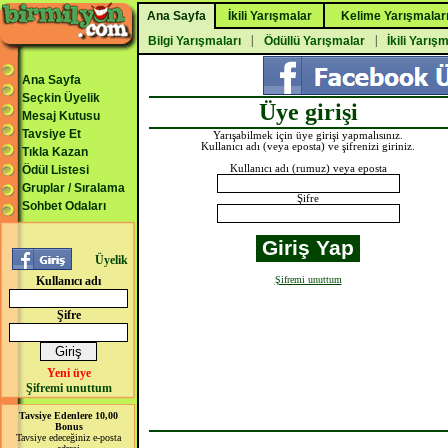
Ana Sayfa
İkili Yarışmalar
Kelime Yarışmalar
|
|
Bilgi Yarışmaları
Ödüllü Yarışmalar
İkili Yarış
Ana Sayfa
Seçkin Üyelik
Üye girişi
Mesaj Kutusu
Tavsiye Et
Yarışabilmek için üye girişi yapmalısınız.
Kullanıcı adı (veya eposta) ve şifrenizi giriniz.
Tıkla Kazan
Ödül Listesi
Kullanıcı adı (rumuz) veya eposta
Gruplar / Sıralama
Şifre
Sohbet Odaları
Üyelik
Kullanıcı adı
Şifremi unuttum
Şifre
Yeni üye
Şifremi unuttum
Tavsiye Edenlere 10,00
Bonus
Tavsiye edeceğiniz e-posta