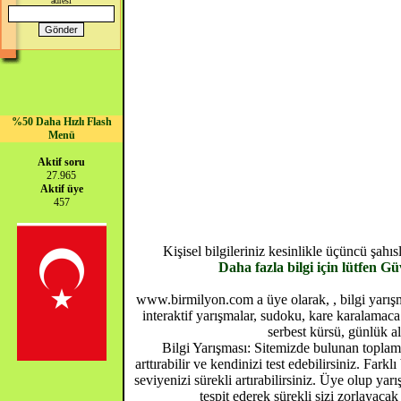
adresi
%50 Daha Hızlı Flash
Menü
Aktif soru
27.965
Aktif üye
457
Kişisel bilgileriniz kesinlikle üçüncü şah
Daha fazla bilgi için lütfen G
www.birmilyon.com a üye olarak, , bilgi yarışma
interaktif yarışmalar, sudoku, kare karalamaca 
serbest kürsü, günlük al
Bilgi Yarışması: Sitemizde bulunan toplam 
arttırabilir ve kendinizi test edebilirsiniz. Farkl
seviyenizi sürekli artırabilirsiniz. Üye olup yar
tespit ederek sürekli sizi zorlayacak