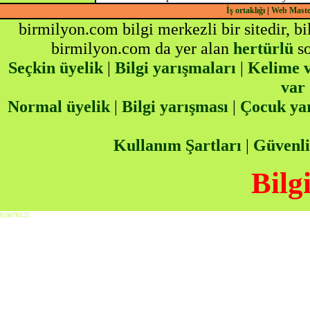
İş ortaklığı
|
Web Mast
birmilyon.com bilgi merkezli bir sitedir, b
birmilyon.com da yer alan
hertürlü
so
Seçkin üyelik
|
Bilgi yarışmaları
|
Kelime v
var
Normal üyelik
|
Bilgi yarışması
|
Çocuk ya
Kullanım Şartları
|
Güvenli
Bilg
0,0078125