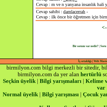
Cevap : m ve n yanyana insanlık hali y
Cevap sahibi :
damlacerrah
-
Cevap : ilk önce bir öğretmen için bi
<
Bir sorum var nedir?
|
Soru
İş ortaklığı
|
Web Mast
birmilyon.com bilgi merkezli bir sitedir, b
birmilyon.com da yer alan
hertürlü
so
Seçkin üyelik
|
Bilgi yarışmaları
|
Kelime v
var
Normal üyelik
|
Bilgi yarışması
|
Çocuk ya