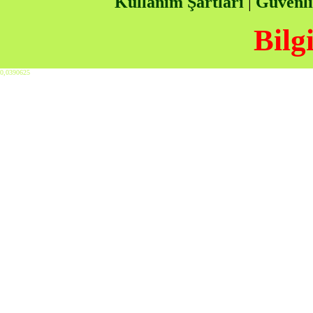
Kullanım Şartları
|
Güvenli
Bilg
0,0390625