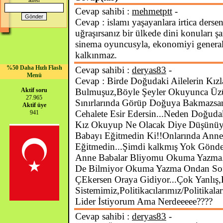
adresi
Cevap sahibi :
mehmetptt
-
Cevap : islamı yaşayanlara irtica derseni
uğraşırsanız bir ülkede dini konuları 
sinema oyuncusyla, ekonomiyi generall
kalkınmaz.
%50 Daha Hızlı Flash
Cevap sahibi :
deryas83
-
Menü
Cevap : Birde Doğudaki Ailelerin Kız
Aktif soru
Bulmuşuz,Böyle Şeyler Okuyunca Üzül
27.965
Sınırlarında Görüp Doğuya Bakmazsa
Aktif üye
Cehalete Esir Edersin...Neden Doğud
941
Kız Okuyup Ne Olacak Diye Düşünüy
Babayı Eğitmedin Ki!!Onlarında Anne 
Eğitmedin...Şimdi kalkmış Yok Gönd
Anne Babalar Bliyomu Okuma Yazma.
De Bilmiyor Okuma Yazma Ondan Sonra
ÇEkersen Oraya Gidiyor...Çok Yanlış,
Sistemimiz,Politikacılarımız/Politikala
Lider İstiyorum Ama Nerdeeeee????
Cevap sahibi :
deryas83
-