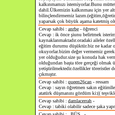
kalkınmamızı istemiyorlar.Bunu müttef
dahil.Ülkemizin kalkınması için yer al
bilinçlendirmemiz lazım.(eğitim,öğreti
yaparsak çok büyük aşama katetmiş ol
Cevap sahibi :
anrbe
- öğrenci
Cevap : ik önce şiunu belirtmek isteri
kaynaklanmaktadır.oradaki aileler özell
eğitim durumu düşüktür.biz ne kadar on
okuyorlar.bizim değer vermemiz gereken
yer olduğudur.size şu konuda hak verm
olduğundan başta töre gerçeği olmak ü
yetiştirilmektedir.özellikler töreristle
çıkmıştır.
Cevap sahibi :
queen26can
- ressam
Cevap : sayın öğretmen sakın eğitimll
atatürk düşmanını gördüm ki:(( teşvikle
Cevap sahibi :
damlacerrah
-
Cevap : tabiki olabilir sadece şaka y
Cevap sahibi :
_BÜŞ_
-