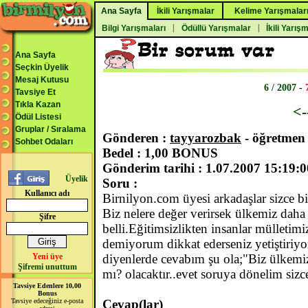
Ana Sayfa
İkili Yarışmalar
Kelime Yarışmalar
|
|
Bilgi Yarışmaları
Ödüllü Yarışmalar
İkili Yarış
Ana Sayfa
Seçkin Üyelik
Mesaj Kutusu
6 / 2007
-
Tavsiye Et
Tıkla Kazan
<
Ödül Listesi
Gruplar / Sıralama
Gönderen :
tayyarozbak
- öğretmen
Sohbet Odaları
Bedel : 1,00 BONUS
Gönderim tarihi : 1.07.2007 15:19:0
Üyelik
Soru :
Kullanıcı adı
Birnilyon.com üyesi arkadaşlar sizce b
Biz nelere değer verirsek ülkemiz dah
Şifre
belli.Eğitimsizlikten insanlar mülletimiz
demiyorum dikkat ederseniz yetiştiriy
Yeni üye
diyenlerde cevabım şu ola;"Biz ülkemiz
Şifremi unuttum
mı? olacaktır..evet soruya dönelim sizc
Tavsiye Edenlere 10,00
Bonus
Tavsiye edeceğiniz e-posta
Cevap(lar)