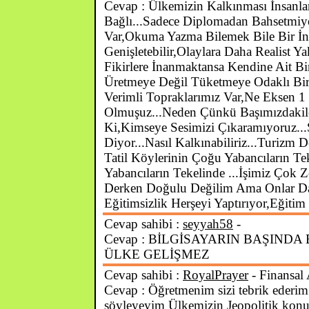
Cevap : Ülkemizin Kalkınması İnsanlar
Bağlı...Sadece Diplomadan Bahsetmi
Var,Okuma Yazma Bilemek Bile Bir İn
Genişletebilir,Olaylara Daha Realist Y
Fikirlere İnanmaktansa Kendine Ait Bi
Üretmeye Değil Tüketmeye Odaklı Bir
Verimli Topraklarımız Var,Ne Eksen 1
Olmuşuz...Neden Çünkü Başımızdakiler
Ki,Kimseye Sesimizi Çıkaramıyoruz..
Diyor...Nasıl Kalkınabiliriz...Turizm
Tatil Köylerinin Çoğu Yabancıların Tek
Yabancıların Tekelinde ...İşimiz Çok Z
Derken Doğulu Değilim Ama Onlar Da 
Eğitimsizlik Herşeyi Yaptırıyor,Eğitim 
Cevap sahibi :
seyyah58
-
Cevap : BİLGİSAYARIN BAŞIND
ÜLKE GELİŞMEZ
Cevap sahibi :
RoyalPrayer
- Finansal 
Cevap : Öğretmenim sizi tebrik ederim
söyleyeyim Ülkemizin Jeopolitik konu